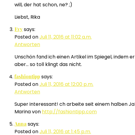
will, der hat schon, ne? ;)
Liebst, Rika
Evy
says:
Posted on
Juli 11, 2016 at 11:02 a.m.
Antworten
Unschön fand ich einen Artikel im Spiegel, indem er
aber… so toll klingt das nicht.
fashiontipp
says:
Posted on
Juli 11, 2016 at 12:00 p.m.
Antworten
Super interessant! ch arbeite seit einem halben Ja
Marina von
http://fashiontipp.com
Anna
says:
Posted on
Juli 11, 2016 at 1:45 p.m.