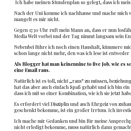
Ich habe meinen Stundenplan so gelegt, dass ich meist
Nach der Uni komme ich nachhause und mache mich weit
mangelt es mir nicht.
Gegen 17.30 Uhr ruft mein Mann an, dass er nun losfä
Media Welt vorbei und der Tag nimmt langsam sein En
Nebenbei führe ich noch einen Haushalt, kümmere mic
schon lange nicht mehr, den was ich lese ist entweder 
Als Blogger hat man keinennine to five Job, wie es 
eine Email raus.
Natürlich ist es toll, nicht „raus“ zu müssen, beziehu
hat das aber auch einfach Spaß gehabt und ich bin ein 
dass ich mit so einer Kombination, wie ich sie jetzt hab
Es erfordert viel Disziplin und auch Ehrgeiz von zuha
geschenkt bekomme, ist ein großer Irrtum. Ich investi
Ich mache mir Gedanken und bin für meine Ansprechpa
nicht erledigt bekomme, muss natürlich dann gemach