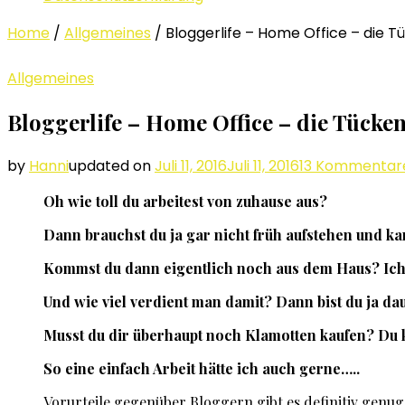
Home
/
Allgemeines
/
Bloggerlife – Home Office – die 
Allgemeines
Bloggerlife – Home Office – die Tücke
by
Hanni
updated on
Juli 11, 2016
Juli 11, 2016
13 Kommentar
Oh wie toll du arbeitest von zuhause aus?
Dann brauchst du ja gar nicht früh aufstehen und k
Kommst du dann eigentlich noch aus dem Haus? Ich w
Und wie viel verdient man damit? Dann bist du ja da
Musst du dir überhaupt noch Klamotten kaufen? Du k
So eine einfach Arbeit hätte ich auch gerne…..
Vorurteile gegenüber Bloggern gibt es definitiv genug