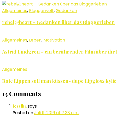
Allgemeines
,
Bloggerwelt
,
Gedanken
rebel@heart – Gedanken über das Bloggerleben
Allgemeines
,
Leben
,
Motivation
Astrid Lindgren – ein berührender Film über ihr
Allgemeines
Rote Lippen soll man küssen- dupe Lipgloss kylie
13 Comments
Jessika
says:
Posted on
Juli 11, 2016 at 7:38 a.m.