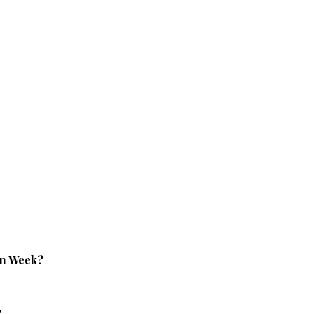
on Week?
.