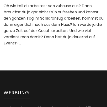
Bloggerlife
Oh wie toll du arbeitest von zuhause aus? Dann
–
brauchst du ja gar nicht früh aufstehen und kannst
Home
Office
den ganzen Tag im Schlafanzug arbeiten. Kommst du
–
dann eigentlich noch aus dem Haus? Ich würde ja die
die
ganze Zeit auf der Couch arbeiten. Und wie viel
Tücken
verdient man damit? Dann bist du ja dauernd auf
des
Bloggens
Events? …
WERBUNG