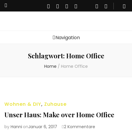
Navigation
Schlagwort: Home Office
Home
/
Home Office
Wohnen & DIY
,
Zuhause
Unser Haus: Make over Home Office
zu
by
Hanni
on
Januar 6, 2017
2 Kommentare