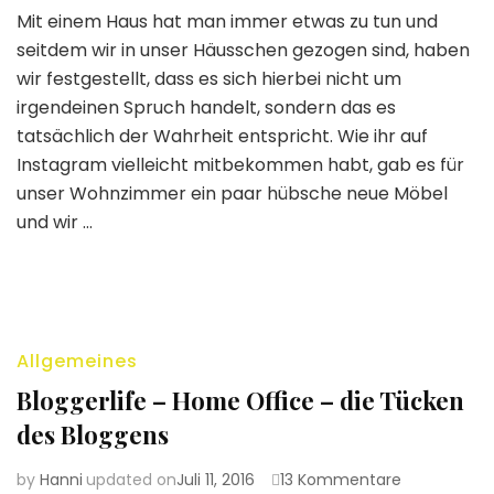
Unser
Mit einem Haus hat man immer etwas zu tun und
Haus:
seitdem wir in unser Häusschen gezogen sind, haben
Make
over
wir festgestellt, dass es sich hierbei nicht um
Home
irgendeinen Spruch handelt, sondern das es
Office
tatsächlich der Wahrheit entspricht. Wie ihr auf
Instagram vielleicht mitbekommen habt, gab es für
unser Wohnzimmer ein paar hübsche neue Möbel
und wir …
Allgemeines
Bloggerlife – Home Office – die Tücken
des Bloggens
zu
by
Hanni
updated on
Juli 11, 2016
13 Kommentare