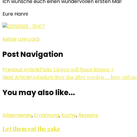
Ich wünsche euch einen wundervollen ersten Mai!
Eure Hanni
kekse
Low carb
Post Navigation
Previous Article
Pinke Lippen soll Mann küssen :)
Next Article
Gedanken über das älter werden … how-old.ne
You may also like...
Allgemeines
,
Ernährung
,
Küche
,
Rezepte
Let them eat the cake