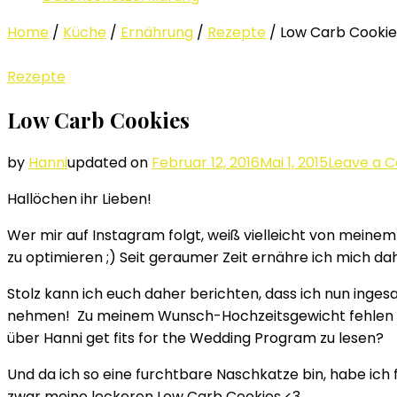
Home
/
Küche
/
Ernährung
/
Rezepte
/
Low Carb Cookie
Rezepte
Low Carb Cookies
by
Hanni
updated on
Februar 12, 2016
Mai 1, 2015
Leave a 
Hallöchen ihr Lieben!
Wer mir auf Instagram folgt, weiß vielleicht von meinem
zu optimieren ;) Seit geraumer Zeit ernähre ich mich 
Stolz kann ich euch daher berichten, dass ich nun inge
nehmen! Zu meinem Wunsch-Hochzeitsgewicht fehlen alle
über Hanni get fits for the Wedding Program zu lesen?
Und da ich so eine furchtbare Naschkatze bin, habe ic
zwar meine leckeren Low Carb Cookies <3