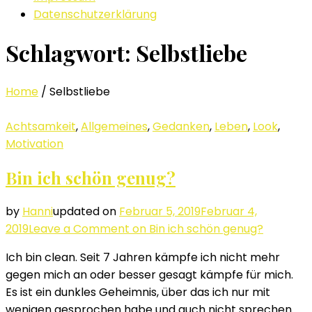
Datenschutzerklärung
Schlagwort: Selbstliebe
Home
/
Selbstliebe
Achtsamkeit
,
Allgemeines
,
Gedanken
,
Leben
,
Look
,
Motivation
Bin ich schön genug?
by
Hanni
updated on
Februar 5, 2019
Februar 4,
2019
Leave a Comment
on Bin ich schön genug?
Ich bin clean. Seit 7 Jahren kämpfe ich nicht mehr
gegen mich an oder besser gesagt kämpfe für mich.
Es ist ein dunkles Geheimnis, über das ich nur mit
wenigen gesprochen habe und auch nicht sprechen