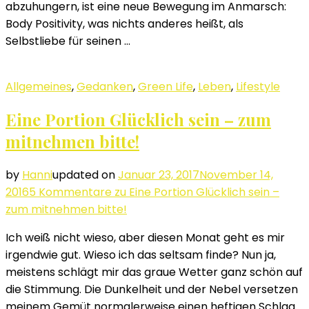
abzuhungern, ist eine neue Bewegung im Anmarsch:
Body Positivity, was nichts anderes heißt, als
Selbstliebe für seinen …
Allgemeines
,
Gedanken
,
Green Life
,
Leben
,
Lifestyle
Eine Portion Glücklich sein – zum
mitnehmen bitte!
by
Hanni
updated on
Januar 23, 2017
November 14,
2016
5 Kommentare
zu Eine Portion Glücklich sein –
zum mitnehmen bitte!
Ich weiß nicht wieso, aber diesen Monat geht es mir
irgendwie gut. Wieso ich das seltsam finde? Nun ja,
meistens schlägt mir das graue Wetter ganz schön auf
die Stimmung. Die Dunkelheit und der Nebel versetzen
meinem Gemüt normalerweise einen heftigen Schlag.