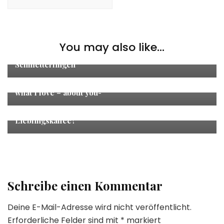
Allgemeines
,
Wohnen & DIY
You may also like...
Der Frühling zieht ein – DIY Türkranz mit
Schmetterlingen
Fashion
what I love – about you-
Ernährung
„Espresso, Kaffee, Cappuccino – Was ist dein
Lieblingskaffee?“
Schreibe einen Kommentar
Deine E-Mail-Adresse wird nicht veröffentlicht.
Erforderliche Felder sind mit
*
markiert