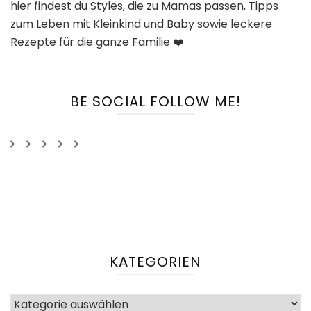
hier findest du Styles, die zu Mamas passen, Tipps
zum Leben mit Kleinkind und Baby sowie leckere
Rezepte für die ganze Familie ❤️
BE SOCIAL FOLLOW ME!
Profil
Profil
Profil
Profil
Profil
von
von
von
von
von
Hannifuchsblog
Hannifuchsblog
Hanni_Fuchs
Hannifuchsblog
Hannifuchs
auf
auf
auf
auf
auf
Facebook
Twitter
Instagram
Pinterest
YouTube
anzeigen
anzeigen
anzeigen
anzeigen
anzeigen
KATEGORIEN
Kategorien