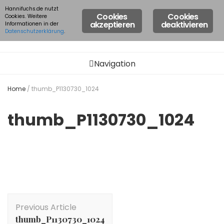
Hannifuchs.de nutzt
Cookies
Cookies
Cookies. Weitere
akzeptieren
deaktivieren
Informationen in der
Datenschutzerklärung
.
Navigation
Home
/
thumb_P1130730_1024
thumb_P1130730_1024
Post
Previous Article
Navigation
thumb_P1130730_1024