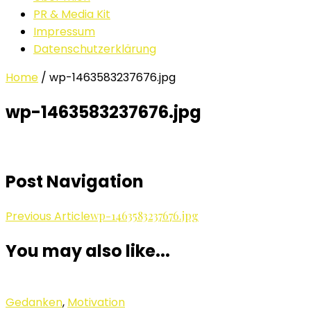
PR & Media Kit
Impressum
Datenschutzerklärung
Home
/
wp-1463583237676.jpg
wp-1463583237676.jpg
Post Navigation
Previous Article
wp-1463583237676.jpg
You may also like...
Gedanken
,
Motivation